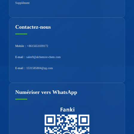
Supplément
Contactez-nous
Mobile：
+8615651039172
E-mail：
sales9@alchemist-chem.com
E-mail：
1531585804@qq.com
Numériser vers WhatsApp