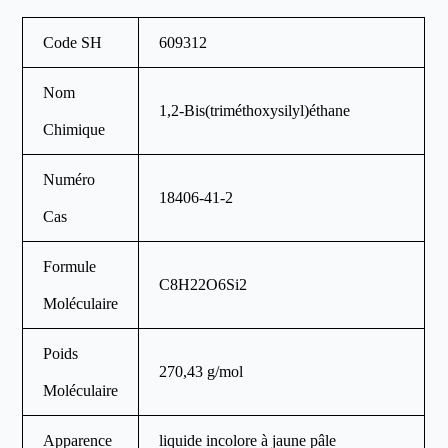
Code SH
609312
Nom
1,2-Bis(triméthoxysilyl)éthane
Chimique
Numéro
18406-41-2
Cas
Formule
C8H22O6Si2
Moléculaire
Poids
270,43 g/mol
Moléculaire
Apparence
liquide incolore à jaune pâle