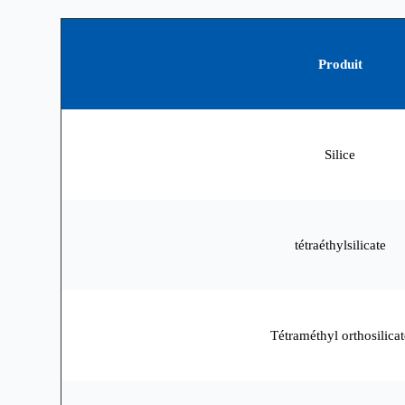
Produit
Silice
tétraéthylsilicate
Tétraméthyl orthosilicat