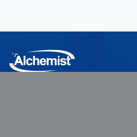
Produits
À propos 
alkylsilanes
Profil
Silanes aminés
culture
Silanes de soufre
Histoire