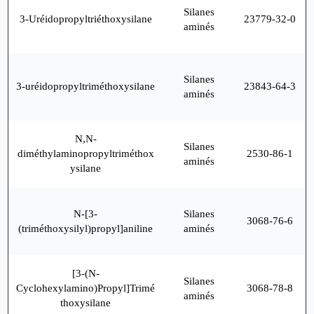
Silanes
3-Uréidopropyltriéthoxysilane
23779-32-0
aminés
Silanes
3-uréidopropyltriméthoxysilane
23843-64-3
aminés
N,N-
Silanes
diméthylaminopropyltriméthox
2530-86-1
aminés
ysilane
N-[3-
Silanes
3068-76-6
(triméthoxysilyl)propyl]aniline
aminés
[3-(N-
Silanes
Cyclohexylamino)Propyl]Trimé
3068-78-8
aminés
thoxysilane