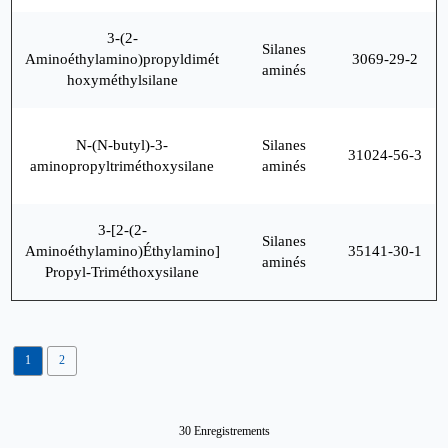
3-(2-
Silanes
Aminoéthylamino)propyldimét
3069-29-2
aminés
hoxyméthylsilane
N-(N-butyl)-3-
Silanes
31024-56-3
aminopropyltriméthoxysilane
aminés
3-[2-(2-
Silanes
Aminoéthylamino)Éthylamino]
35141-30-1
aminés
Propyl-Triméthoxysilane
1
2
30 Enregistrements