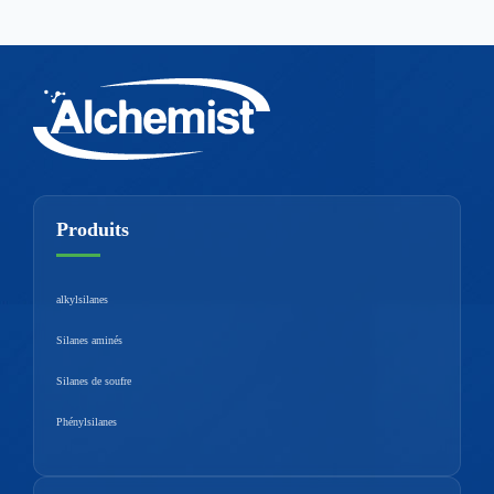
Produits
alkylsilanes
Silanes aminés
Silanes de soufre
Phénylsilanes