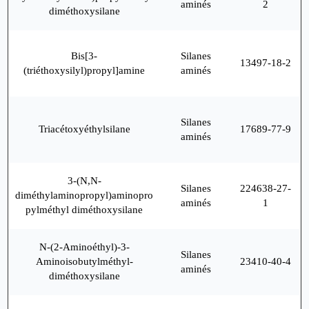
aminés
2
diméthoxysilane
Bis[3-
Silanes
13497-18-2
(triéthoxysilyl)propyl]amine
aminés
Silanes
Triacétoxyéthylsilane
17689-77-9
aminés
3-(N,N-
Silanes
224638-27-
diméthylaminopropyl)aminopro
aminés
1
pylméthyl diméthoxysilane
N-(2-Aminoéthyl)-3-
Silanes
Aminoisobutylméthyl-
23410-40-4
aminés
diméthoxysilane