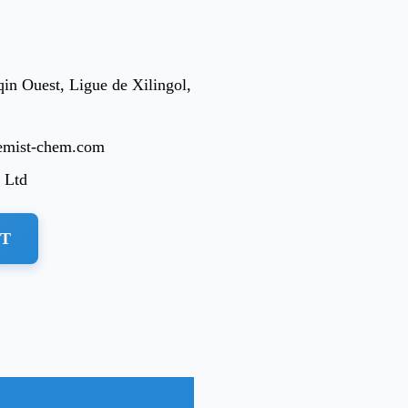
in Ouest, Ligue de Xilingol,
emist-chem.com
 Ltd
NT