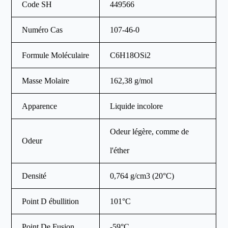
Code SH
449566
Numéro Cas
107-46-0
Formule Moléculaire
C6H18OSi2
Masse Molaire
162,38 g/mol
Apparence
Liquide incolore
Odeur légère, comme de
Odeur
l'éther
Densité
0,764 g/cm3 (20°C)
Point D ébullition
101°C
Point De Fusion
-59°C