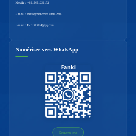
Mobile：
+8615651039172
E-mail：
sales9@alchemist-chem.com
E-mail：
1531585804@qq.com
Numériser vers WhatsApp
Contactez-nous