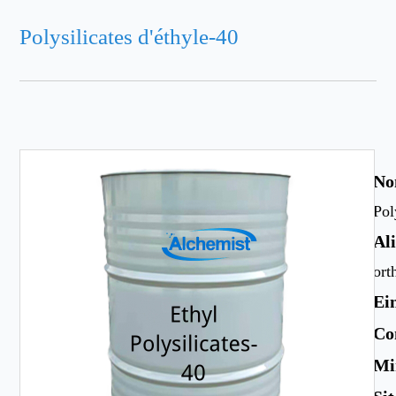
Polysilicates d'éthyle-40
No
Pol
Al
ort
Ei
Co
Mi