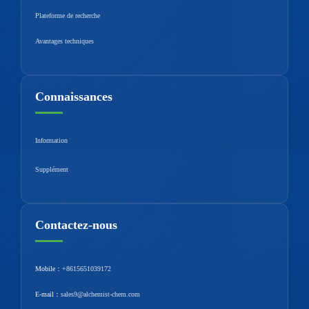
Plateforme de recherche
Avantages techniques
Connaissances
Information
Supplément
Contactez-nous
Mobile：
+8615651039172
E-mail：
sales9@alchemist-chem.com