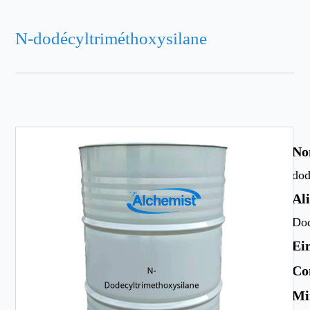
N-dodécyltriméthoxysilane
No
dod
Al
Dod
Ei
Co
Mi