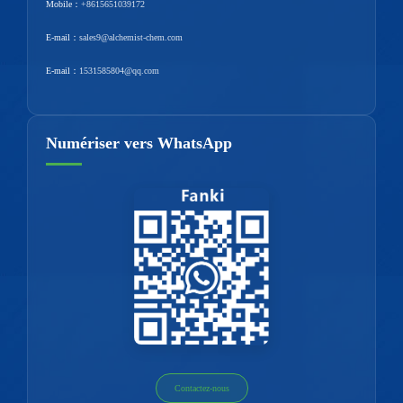
Mobile：
+8615651039172
E-mail：
sales9@alchemist-chem.com
E-mail：
1531585804@qq.com
Numériser vers WhatsApp
Contactez-nous